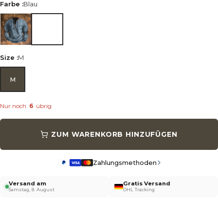
Farbe :
Blau
Blau
Size :
M
M
Nur noch
6
übrig
ZUM WARENKORB HINZUFÜGEN
Zahlungsmethoden
Versand am
Gratis Versand
Samstag, 8. August
DHL Tracking